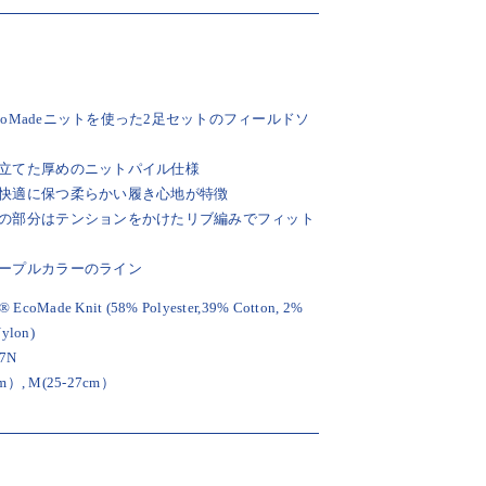
 EcoMadeニットを使った2足セットのフィールドソ
立てた厚めのニットパイル仕様
快適に保つ柔らかい履き心地が特徴
の部分はテンションをかけたリブ編みでフィット
ープルカラーのライン
coMade Knit (58% Polyester,39% Cotton, 2%
Nylon)
7N
cm）, M(25-27cm）