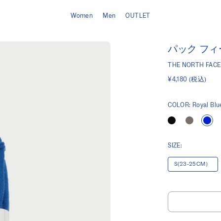
Women
Men
OUTLET
パック フィール
THE NORTH FACE
¥4,180
(税込)
COLOR:
Royal Blu
SIZE:
S(23-25CM）